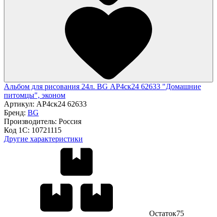
Альбом для рисования 24л. BG АР4ск24 62633 "Домашние
питомцы", эконом
Артикул:
АР4ск24 62633
Бренд:
BG
Производитель:
Россия
Код 1С:
10721115
Другие характеристики
Остаток
75