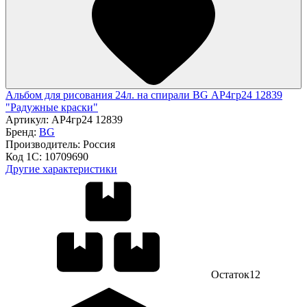
Альбом для рисования 24л. на спирали BG АР4гр24 12839
"Радужные краски"
Артикул:
АР4гр24 12839
Бренд:
BG
Производитель:
Россия
Код 1С:
10709690
Другие характеристики
Остаток
12