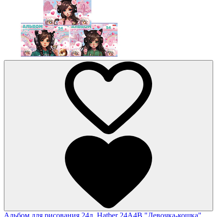
Альбом для рисования 24л. Hatber 24А4В "Девочка-кошка"