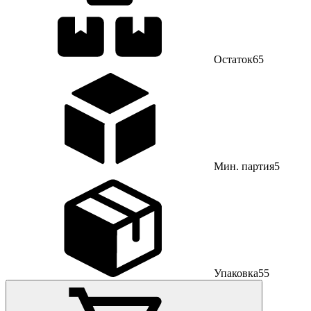
Остаток
65
Мин. партия
5
Упаковка
55