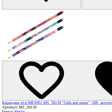
Карандаш ч/гр MESHU MS_58139 "Girls and music", HB, заточен.,
Артикул:
MS_58139
Бренд:
Meshu