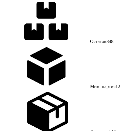
Остаток
848
Мин. партия
12