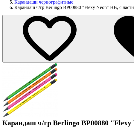
Карандаши чернографитные
Карандаш ч/гр Berlingo BP00880 "Flexy Neon" HB, с ласти
Карандаш ч/гр Berlingo BP00880 "Flexy 