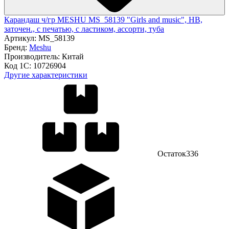
Карандаш ч/гр MESHU MS_58139 "Girls and music", HB,
заточен., с печатью, с ластиком, ассорти, туба
Артикул:
MS_58139
Бренд:
Meshu
Производитель:
Китай
Код 1С:
10726904
Другие характеристики
Остаток
336