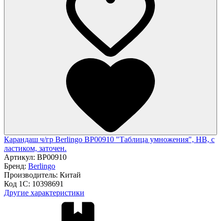
Карандаш ч/гр Berlingo BP00910 "Таблица умножения", HB, c
ластиком, заточен.
Артикул:
BP00910
Бренд:
Berlingo
Производитель:
Китай
Код 1С:
10398691
Другие характеристики