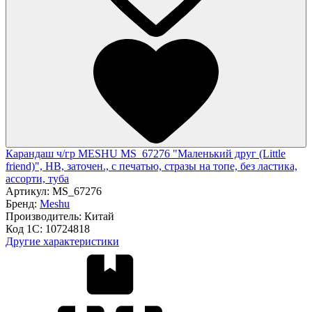
Карандаш ч/гр MESHU MS_67276 "Маленький друг (Little
friend)", HB, заточен., с печатью, стразы на топе, без ластика,
ассорти, туба
Артикул:
MS_67276
Бренд:
Meshu
Производитель:
Китай
Код 1С:
10724818
Другие характеристики