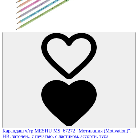
Карандаш ч/гр MESHU MS_67272 "Мотивация (Motivation)",
HB, заточен., с печатью, с ластиком, ассорти, туба