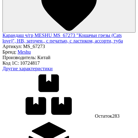
Карандаш ч/гр MESHU MS_67273 "Кошачьи грезы (Cats
love)", HB, заточен., с печатью, с ластиком, ассорти, туба
Артикул:
MS_67273
Бренд:
Meshu
Производитель:
Китай
Код 1С:
10724817
Другие характеристики
Остаток
283