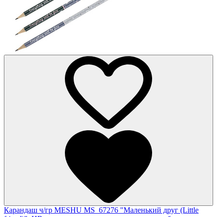
Карандаш ч/гр MESHU MS_67276 "Маленький друг (Little