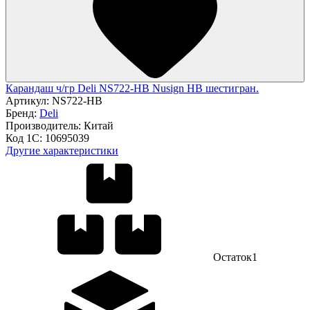
Карандаш ч/гр Deli NS722-HB Nusign HB шестигран.
Артикул:
NS722-HB
Бренд:
Deli
Производитель:
Китай
Код 1С:
10695039
Другие характеристики
Остаток
1