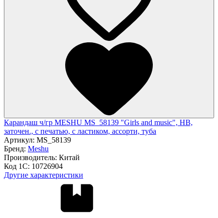
Карандаш ч/гр MESHU MS_58139 "Girls and music", HB,
заточен., с печатью, с ластиком, ассорти, туба
Артикул:
MS_58139
Бренд:
Meshu
Производитель:
Китай
Код 1С:
10726904
Другие характеристики