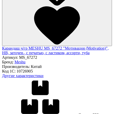
Карандаш ч/гр MESHU MS_67272 "Мотивация (Motivation)",
HB, заточен., с печатью, с ластиком, ассорти, туба
Артикул:
MS_67272
Бренд:
Meshu
Производитель:
Китай
Код 1С:
10726905
Другие характеристики