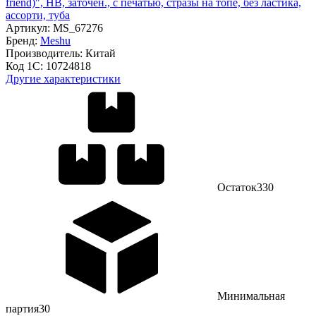
friend)", HB, заточен., с печатью, стразы на топе, без ластика,
ассорти, туба
Артикул:
MS_67276
Бренд:
Meshu
Производитель:
Китай
Код 1С:
10724818
Другие характеристики
Остаток
330
Минимальная
партия
30