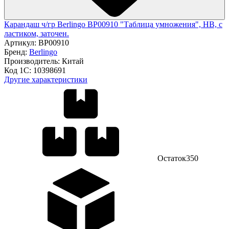
Карандаш ч/гр Berlingo BP00910 "Таблица умножения", HB, c
ластиком, заточен.
Артикул:
BP00910
Бренд:
Berlingo
Производитель:
Китай
Код 1С:
10398691
Другие характеристики
Остаток
350