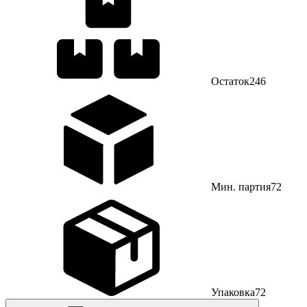
Остаток
246
Мин. партия
72
Упаковка
72