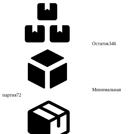
Остаток
346
Минимальная
партия
72