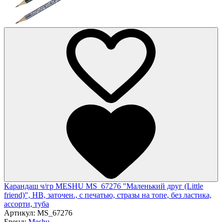
Карандаш ч/гр MESHU MS_67276 "Маленький друг (Little
friend)", HB, заточен., с печатью, стразы на топе, без ластика,
ассорти, туба
Артикул:
MS_67276
Бренд:
Meshu