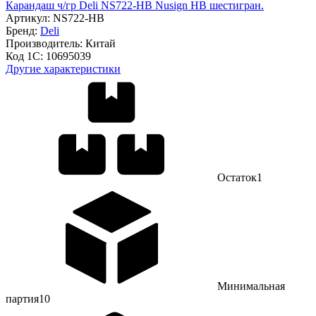
Карандаш ч/гр Deli NS722-HB Nusign HB шестигран.
Артикул:
NS722-HB
Бренд:
Deli
Производитель:
Китай
Код 1С:
10695039
Другие характеристики
Остаток
1
Минимальная
партия
10