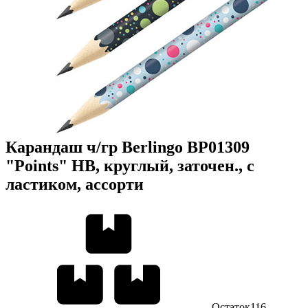
Карандаш ч/гр Berlingo BP01309
"Points" HB, круглый, заточен., с
ластиком, ассорти
Остаток
116