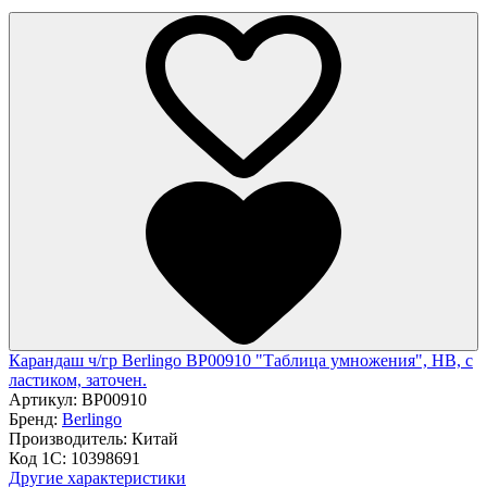
Карандаш ч/гр Berlingo BP00910 "Таблица умножения", HB, c
ластиком, заточен.
Артикул:
BP00910
Бренд:
Berlingo
Производитель:
Китай
Код 1С:
10398691
Другие характеристики