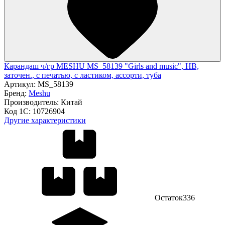
Карандаш ч/гр MESHU MS_58139 "Girls and music", HB,
заточен., с печатью, с ластиком, ассорти, туба
Артикул:
MS_58139
Бренд:
Meshu
Производитель:
Китай
Код 1С:
10726904
Другие характеристики
Остаток
336