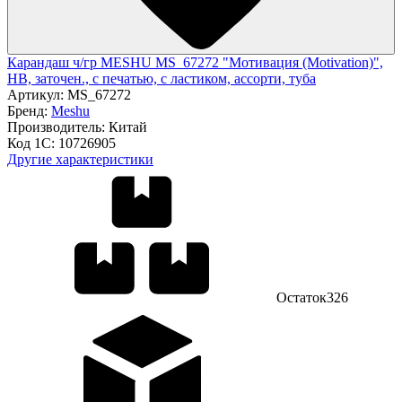
Карандаш ч/гр MESHU MS_67272 "Мотивация (Motivation)",
HB, заточен., с печатью, с ластиком, ассорти, туба
Артикул:
MS_67272
Бренд:
Meshu
Производитель:
Китай
Код 1С:
10726905
Другие характеристики
Остаток
326