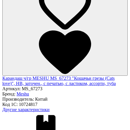
Карандаш ч/гр MESHU MS_67273 "Кошачьи грезы (Cats
love)", HB, заточен., с печатью, с ластиком, ассорти, туба
Артикул:
MS_67273
Бренд:
Meshu
Производитель:
Китай
Код 1С:
10724817
Другие характеристики