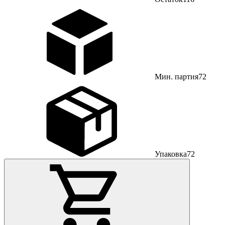
Мин. партия
72
Упаковка
72