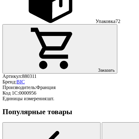
Упаковка
72
Заказать
Артикул:
880311
Бренд:
BIC
Производитель:
Франция
Код 1С:
0000956
Единицы измерения:
шт.
Популярные товары