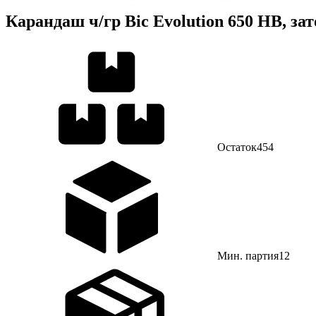
Карандаш ч/гр Bic Evolution 650 НВ, за
Остаток
454
Мин. партия
12