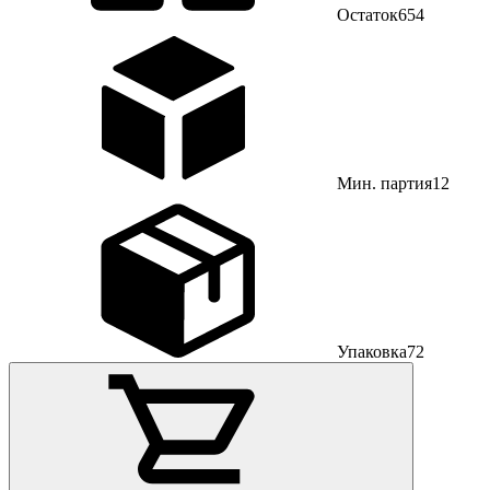
Остаток
654
Мин. партия
12
Упаковка
72