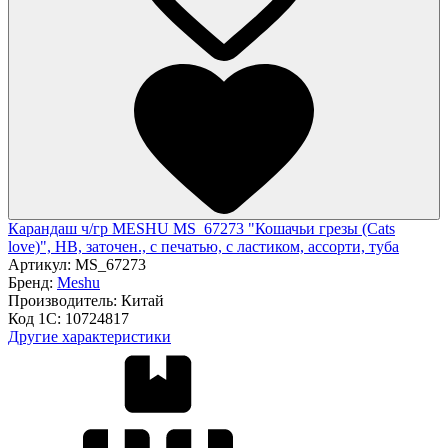
Карандаш ч/гр MESHU MS_67273 "Кошачьи грезы (Cats
love)", HB, заточен., с печатью, с ластиком, ассорти, туба
Артикул:
MS_67273
Бренд:
Meshu
Производитель:
Китай
Код 1С:
10724817
Другие характеристики