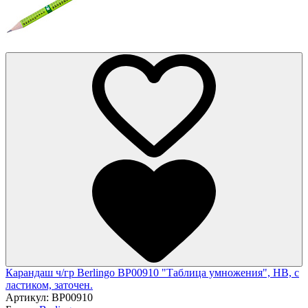
Карандаш ч/гр Berlingo BP00910 "Таблица умножения", HB, c
ластиком, заточен.
Артикул:
BP00910