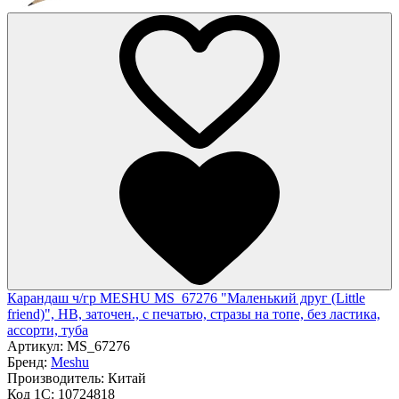
Карандаш ч/гр MESHU MS_67276 "Маленький друг (Little
friend)", HB, заточен., с печатью, стразы на топе, без ластика,
ассорти, туба
Артикул:
MS_67276
Бренд:
Meshu
Производитель:
Китай
Код 1С:
10724818