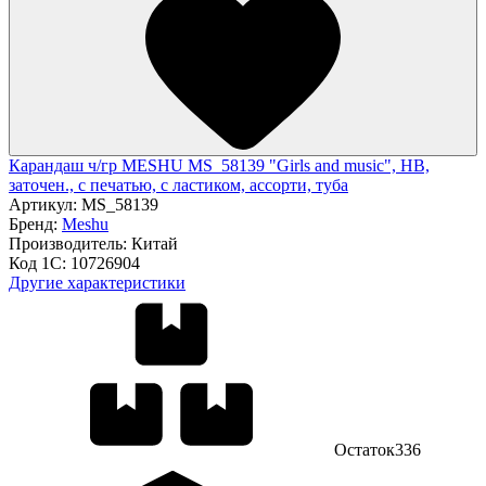
Карандаш ч/гр MESHU MS_58139 "Girls and music", HB,
заточен., с печатью, с ластиком, ассорти, туба
Артикул:
MS_58139
Бренд:
Meshu
Производитель:
Китай
Код 1С:
10726904
Другие характеристики
Остаток
336