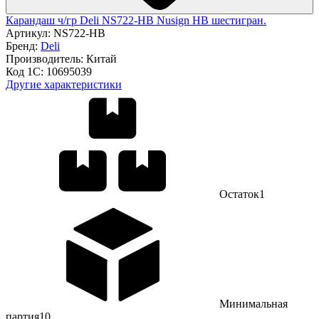
Карандаш ч/гр Deli NS722-HB Nusign HB шестигран.
Артикул:
NS722-HB
Бренд:
Deli
Производитель:
Китай
Код 1С:
10695039
Другие характеристики
Остаток
1
Минимальная
партия
10