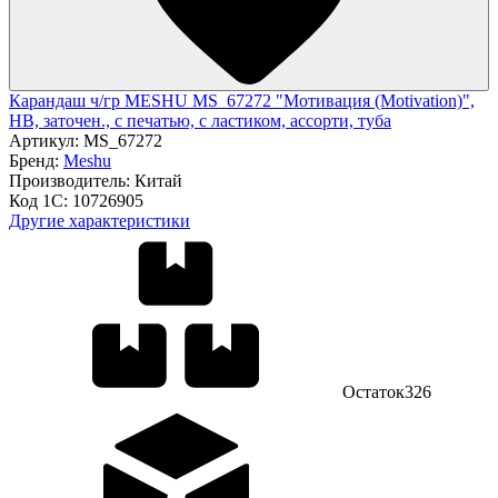
Карандаш ч/гр MESHU MS_67272 "Мотивация (Motivation)",
HB, заточен., с печатью, с ластиком, ассорти, туба
Артикул:
MS_67272
Бренд:
Meshu
Производитель:
Китай
Код 1С:
10726905
Другие характеристики
Остаток
326