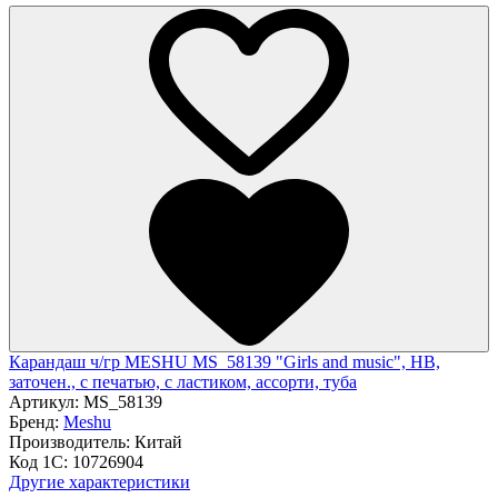
Карандаш ч/гр MESHU MS_58139 "Girls and music", HB,
заточен., с печатью, с ластиком, ассорти, туба
Артикул:
MS_58139
Бренд:
Meshu
Производитель:
Китай
Код 1С:
10726904
Другие характеристики