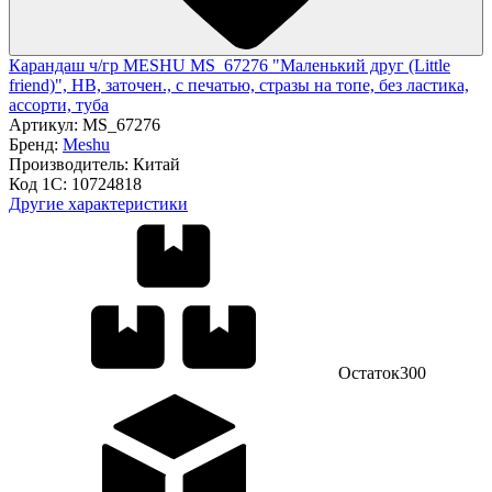
Карандаш ч/гр MESHU MS_67276 "Маленький друг (Little
friend)", HB, заточен., с печатью, стразы на топе, без ластика,
ассорти, туба
Артикул:
MS_67276
Бренд:
Meshu
Производитель:
Китай
Код 1С:
10724818
Другие характеристики
Остаток
300