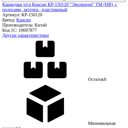
Карандаш ч/гр Красин КР-150120 "Эволюция" ТМ (HB), с
полосами, заточен., пластиковый
Артикул:
КР-150120
Бренд:
Красин
Производитель:
Китай
Код 1С:
10697877
Другие характеристики
Остаток
8
Минимальная