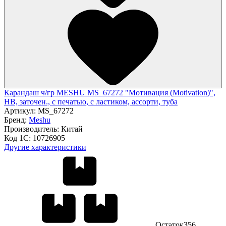
Карандаш ч/гр MESHU MS_67272 "Мотивация (Motivation)",
HB, заточен., с печатью, с ластиком, ассорти, туба
Артикул:
MS_67272
Бренд:
Meshu
Производитель:
Китай
Код 1С:
10726905
Другие характеристики
Остаток
356