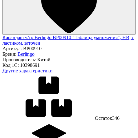
Карандаш ч/гр Berlingo BP00910 "Таблица умножения", HB, c
ластиком, заточен.
Артикул:
BP00910
Бренд:
Berlingo
Производитель:
Китай
Код 1С:
10398691
Другие характеристики
Остаток
346