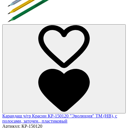
Карандаш ч/гр Красин КР-150120 "Эволюция" ТМ (HB), с
полосами, заточен., пластиковый
Артикул:
КР-150120