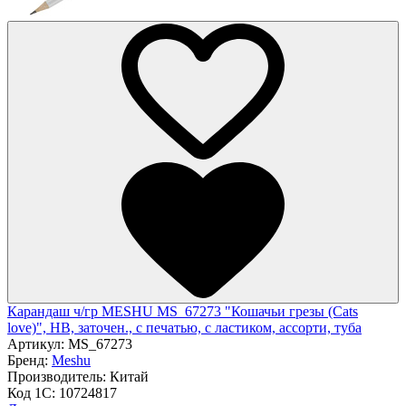
Карандаш ч/гр MESHU MS_67273 "Кошачьи грезы (Cats
love)", HB, заточен., с печатью, с ластиком, ассорти, туба
Артикул:
MS_67273
Бренд:
Meshu
Производитель:
Китай
Код 1С:
10724817