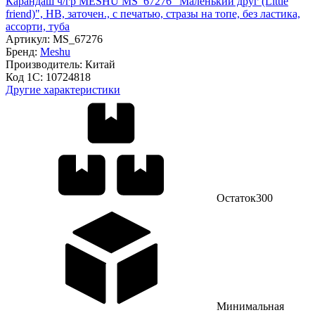
Карандаш ч/гр MESHU MS_67276 "Маленький друг (Little
friend)", HB, заточен., с печатью, стразы на топе, без ластика,
ассорти, туба
Артикул:
MS_67276
Бренд:
Meshu
Производитель:
Китай
Код 1С:
10724818
Другие характеристики
Остаток
300
Минимальная