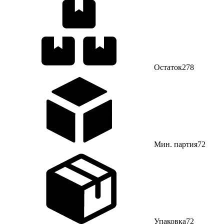
Остаток
278
Мин. партия
72
Упаковка
72