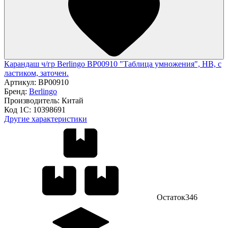
Карандаш ч/гр Berlingo BP00910 "Таблица умножения", HB, c
ластиком, заточен.
Артикул:
BP00910
Бренд:
Berlingo
Производитель:
Китай
Код 1С:
10398691
Другие характеристики
Остаток
346