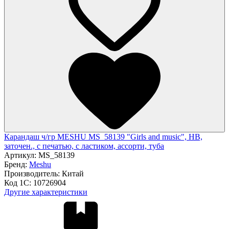
Карандаш ч/гр MESHU MS_58139 "Girls and music", HB,
заточен., с печатью, с ластиком, ассорти, туба
Артикул:
MS_58139
Бренд:
Meshu
Производитель:
Китай
Код 1С:
10726904
Другие характеристики