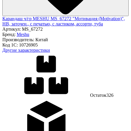
Карандаш ч/гр MESHU MS_67272 "Мотивация (Motivation)",
HB, заточен., с печатью, с ластиком, ассорти, туба
Артикул:
MS_67272
Бренд:
Meshu
Производитель:
Китай
Код 1С:
10726905
Другие характеристики
Остаток
326