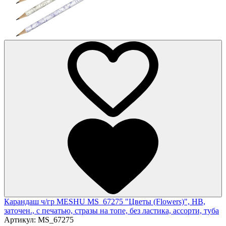
Карандаш ч/гр MESHU MS_67275 "Цветы (Flowers)", HB,
заточен., с печатью, стразы на топе, без ластика, ассорти, туба
Артикул:
MS_67275