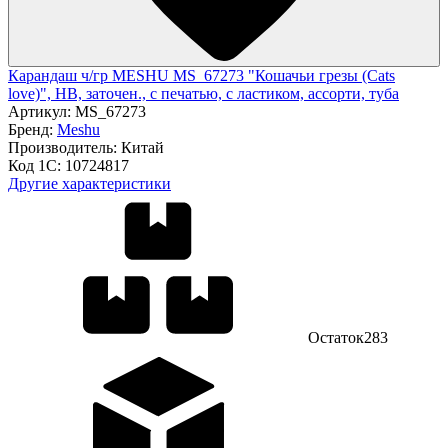
Карандаш ч/гр MESHU MS_67273 "Кошачьи грезы (Cats
love)", HB, заточен., с печатью, с ластиком, ассорти, туба
Артикул:
MS_67273
Бренд:
Meshu
Производитель:
Китай
Код 1С:
10724817
Другие характеристики
Остаток
283