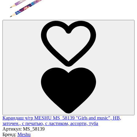
Карандаш ч/гр MESHU MS_58139 "Girls and music", HB,
заточен., с печатью, с ластиком, ассорти, туба
Артикул:
MS_58139
Бренд:
Meshu