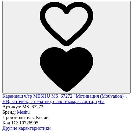
Карандаш ч/гр MESHU MS_67272 "Мотивация (Motivation)",
HB, заточен., с печатью, с ластиком, ассорти, туба
Артикул:
MS_67272
Бренд:
Meshu
Производитель:
Китай
Код 1С:
10726905
Другие характеристики