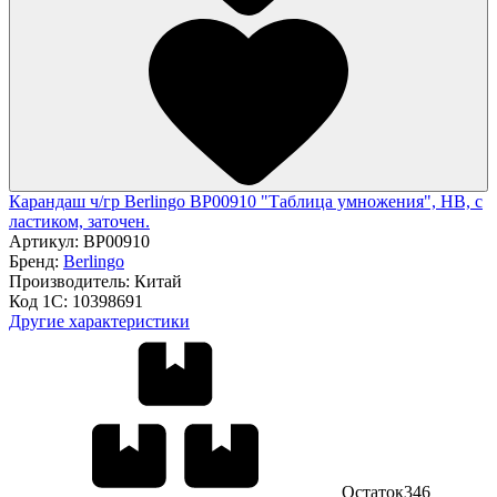
Карандаш ч/гр Berlingo BP00910 "Таблица умножения", HB, c
ластиком, заточен.
Артикул:
BP00910
Бренд:
Berlingo
Производитель:
Китай
Код 1С:
10398691
Другие характеристики
Остаток
346