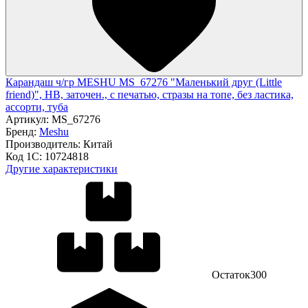
Карандаш ч/гр MESHU MS_67276 "Маленький друг (Little
friend)", HB, заточен., с печатью, стразы на топе, без ластика,
ассорти, туба
Артикул:
MS_67276
Бренд:
Meshu
Производитель:
Китай
Код 1С:
10724818
Другие характеристики
Остаток
300