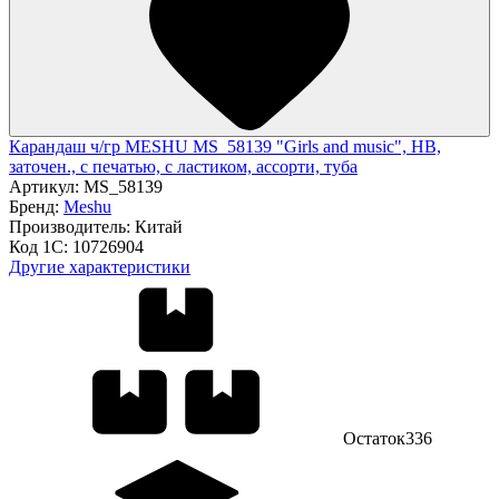
Карандаш ч/гр MESHU MS_58139 "Girls and music", HB,
заточен., с печатью, с ластиком, ассорти, туба
Артикул:
MS_58139
Бренд:
Meshu
Производитель:
Китай
Код 1С:
10726904
Другие характеристики
Остаток
336