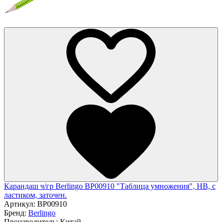
Карандаш ч/гр Berlingo BP00910 "Таблица умножения", HB, c
ластиком, заточен.
Артикул:
BP00910
Бренд:
Berlingo
Производитель:
Китай