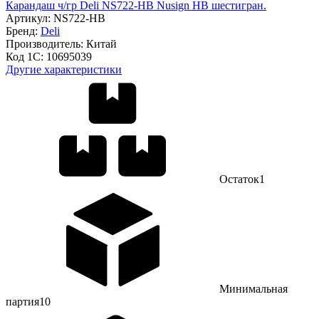
Карандаш ч/гр Deli NS722-HB Nusign HB шестигран.
Артикул:
NS722-HB
Бренд:
Deli
Производитель:
Китай
Код 1С:
10695039
Другие характеристики
Остаток
1
Минимальная
партия
10