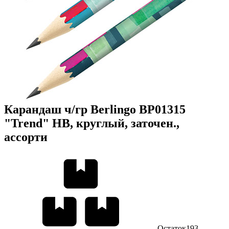
Карандаш ч/гр Berlingo BP01315
"Trend" HB, круглый, заточен.,
ассорти
Остаток
193