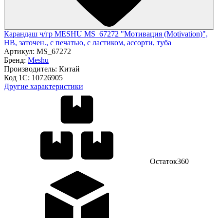
Карандаш ч/гр MESHU MS_67272 "Мотивация (Motivation)",
HB, заточен., с печатью, с ластиком, ассорти, туба
Артикул:
MS_67272
Бренд:
Meshu
Производитель:
Китай
Код 1С:
10726905
Другие характеристики
Остаток
360