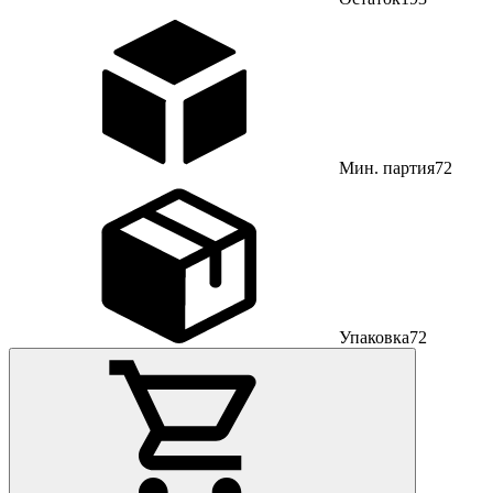
Мин. партия
72
Упаковка
72