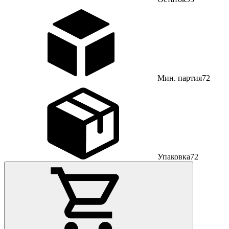
Мин. партия
72
Упаковка
72