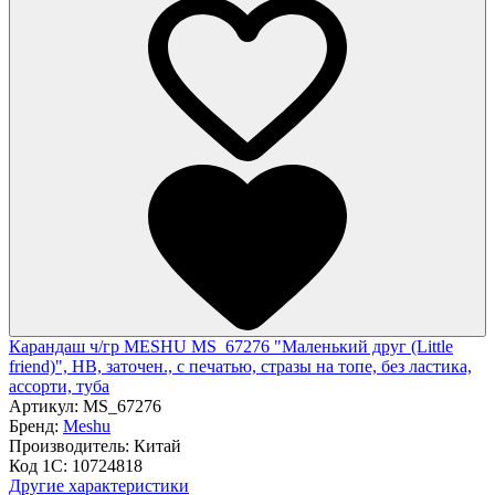
Карандаш ч/гр MESHU MS_67276 "Маленький друг (Little
friend)", HB, заточен., с печатью, стразы на топе, без ластика,
ассорти, туба
Артикул:
MS_67276
Бренд:
Meshu
Производитель:
Китай
Код 1С:
10724818
Другие характеристики