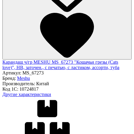
Карандаш ч/гр MESHU MS_67273 "Кошачьи грезы (Cats
love)", HB, заточен., с печатью, с ластиком, ассорти, туба
Артикул:
MS_67273
Бренд:
Meshu
Производитель:
Китай
Код 1С:
10724817
Другие характеристики