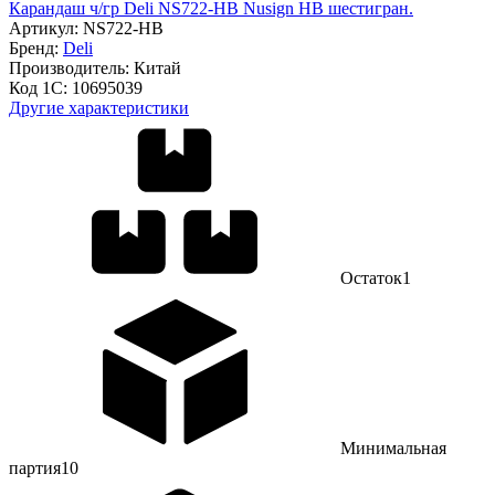
Карандаш ч/гр Deli NS722-HB Nusign HB шестигран.
Артикул:
NS722-HB
Бренд:
Deli
Производитель:
Китай
Код 1С:
10695039
Другие характеристики
Остаток
1
Минимальная
партия
10