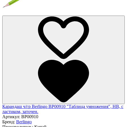
Карандаш ч/гр Berlingo BP00910 "Таблица умножения", HB, c
ластиком, заточен.
Артикул:
BP00910
Бренд:
Berlingo
Производитель:
Китай