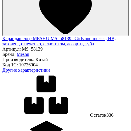
Карандаш ч/гр MESHU MS_58139 "Girls and music", HB,
заточен., с печатью, с ластиком, ассорти, туба
Артикул:
MS_58139
Бренд:
Meshu
Производитель:
Китай
Код 1С:
10726904
Другие характеристики
Остаток
336