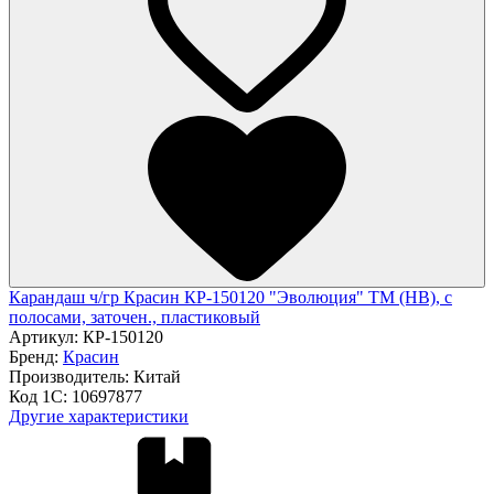
Карандаш ч/гр Красин КР-150120 "Эволюция" ТМ (HB), с
полосами, заточен., пластиковый
Артикул:
КР-150120
Бренд:
Красин
Производитель:
Китай
Код 1С:
10697877
Другие характеристики