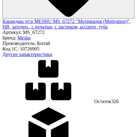
Карандаш ч/гр MESHU MS_67272 "Мотивация (Motivation)",
HB, заточен., с печатью, с ластиком, ассорти, туба
Артикул:
MS_67272
Бренд:
Meshu
Производитель:
Китай
Код 1С:
10726905
Другие характеристики
Остаток
326