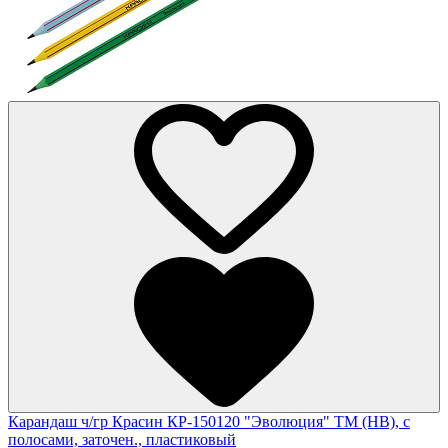
Карандаш ч/гр Красин КР-150120 "Эволюция" ТМ (HB), с
полосами, заточен., пластиковый