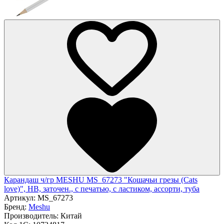
Карандаш ч/гр MESHU MS_67273 "Кошачьи грезы (Cats
love)", HB, заточен., с печатью, с ластиком, ассорти, туба
Артикул:
MS_67273
Бренд:
Meshu
Производитель:
Китай