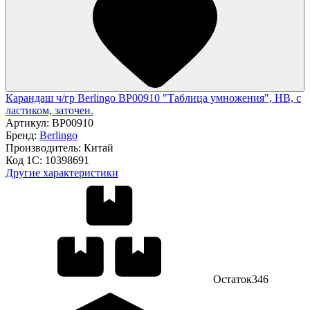
Карандаш ч/гр Berlingo BP00910 "Таблица умножения", HB, c
ластиком, заточен.
Артикул:
BP00910
Бренд:
Berlingo
Производитель:
Китай
Код 1С:
10398691
Другие характеристики
Остаток
346