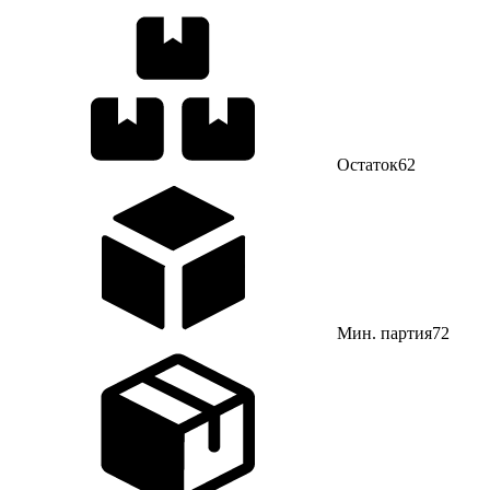
Остаток
62
Мин. партия
72