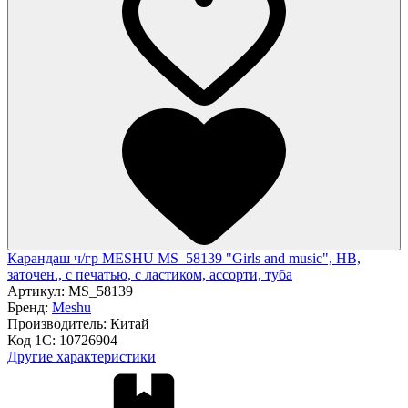
Карандаш ч/гр MESHU MS_58139 "Girls and music", HB,
заточен., с печатью, с ластиком, ассорти, туба
Артикул:
MS_58139
Бренд:
Meshu
Производитель:
Китай
Код 1С:
10726904
Другие характеристики