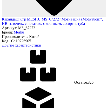
Карандаш ч/гр MESHU MS_67272 "Мотивация (Motivation)",
HB, заточен., с печатью, с ластиком, ассорти, туба
Артикул:
MS_67272
Бренд:
Meshu
Производитель:
Китай
Код 1С:
10726905
Другие характеристики
Остаток
326