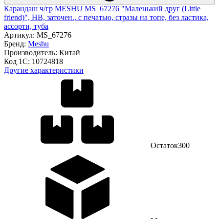
Карандаш ч/гр MESHU MS_67276 "Маленький друг (Little
friend)", HB, заточен., с печатью, стразы на топе, без ластика,
ассорти, туба
Артикул:
MS_67276
Бренд:
Meshu
Производитель:
Китай
Код 1С:
10724818
Другие характеристики
Остаток
300