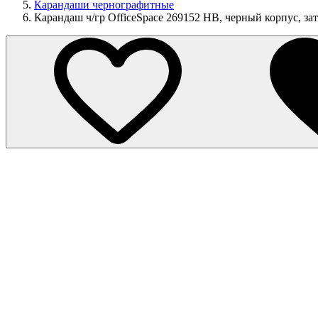
Карандаши чернографитные
Карандаш ч/гр OfficeSpace 269152 HB, черный корпус, за