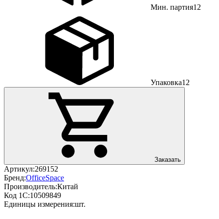
Мин. партия
12
Упаковка
12
Заказать
Артикул:
269152
Бренд:
OfficeSpace
Производитель:
Китай
Код 1С:
10509849
Единицы измерения:
шт.