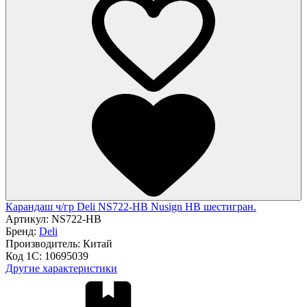
Карандаш ч/гр Deli NS722-HB Nusign HB шестигран.
Артикул:
NS722-HB
Бренд:
Deli
Производитель:
Китай
Код 1С:
10695039
Другие характеристики