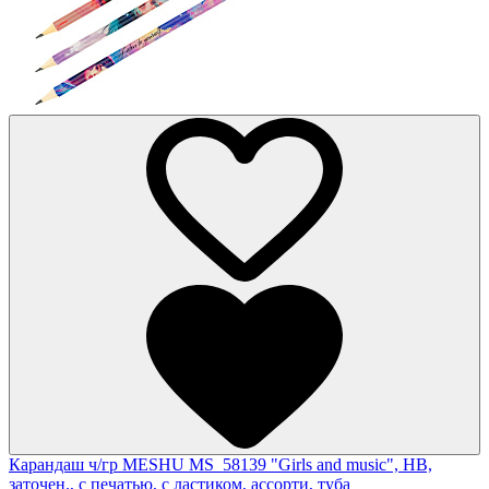
Карандаш ч/гр MESHU MS_58139 "Girls and music", HB,
заточен., с печатью, с ластиком, ассорти, туба