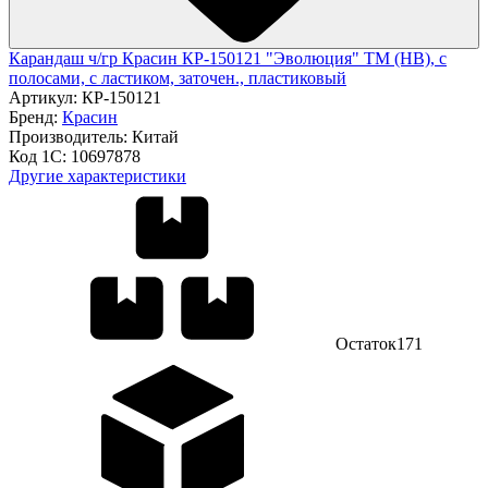
Карандаш ч/гр Красин КР-150121 "Эволюция" ТМ (HB), с
полосами, с ластиком, заточен., пластиковый
Артикул:
КР-150121
Бренд:
Красин
Производитель:
Китай
Код 1С:
10697878
Другие характеристики
Остаток
171