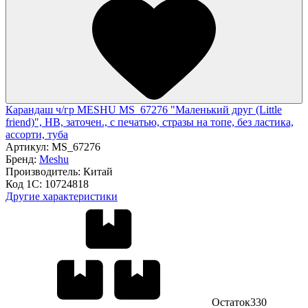
Карандаш ч/гр MESHU MS_67276 "Маленький друг (Little
friend)", HB, заточен., с печатью, стразы на топе, без ластика,
ассорти, туба
Артикул:
MS_67276
Бренд:
Meshu
Производитель:
Китай
Код 1С:
10724818
Другие характеристики
Остаток
330