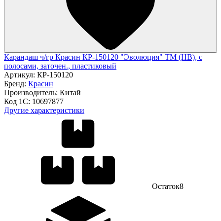
Карандаш ч/гр Красин КР-150120 "Эволюция" ТМ (HB), с
полосами, заточен., пластиковый
Артикул:
КР-150120
Бренд:
Красин
Производитель:
Китай
Код 1С:
10697877
Другие характеристики
Остаток
8