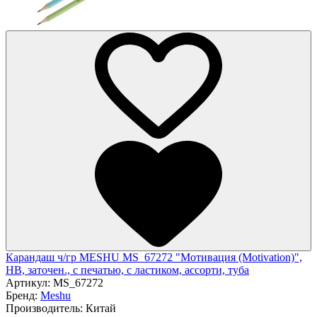
Карандаш ч/гр MESHU MS_67272 "Мотивация (Motivation)",
HB, заточен., с печатью, с ластиком, ассорти, туба
Артикул:
MS_67272
Бренд:
Meshu
Производитель:
Китай