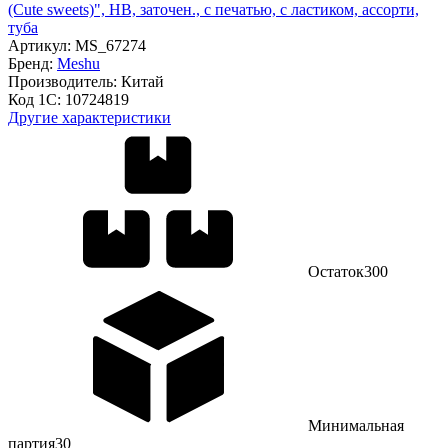
(Cute sweets)", HB, заточен., с печатью, с ластиком, ассорти,
туба
Артикул:
MS_67274
Бренд:
Meshu
Производитель:
Китай
Код 1С:
10724819
Другие характеристики
Остаток
300
Минимальная
партия
30