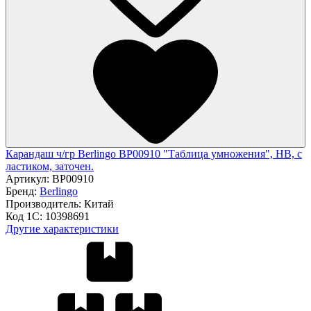
Карандаш ч/гр Berlingo BP00910 "Таблица умножения", HB, c
ластиком, заточен.
Артикул:
BP00910
Бренд:
Berlingo
Производитель:
Китай
Код 1С:
10398691
Другие характеристики