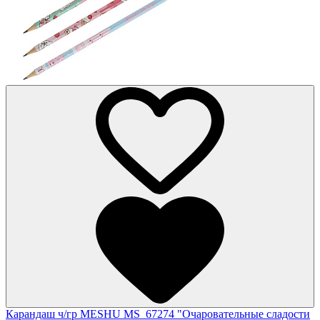
Карандаш ч/гр MESHU MS_67274 "Очаровательные сладости