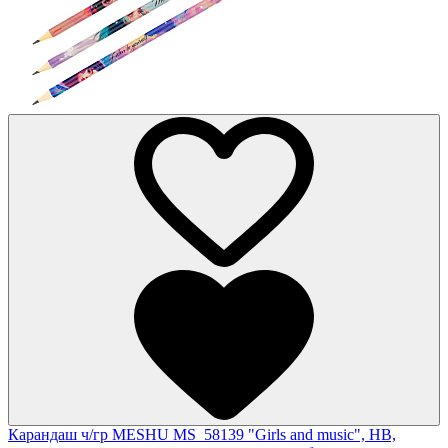
Карандаш ч/гр MESHU MS_58139 "Girls and music", HB,