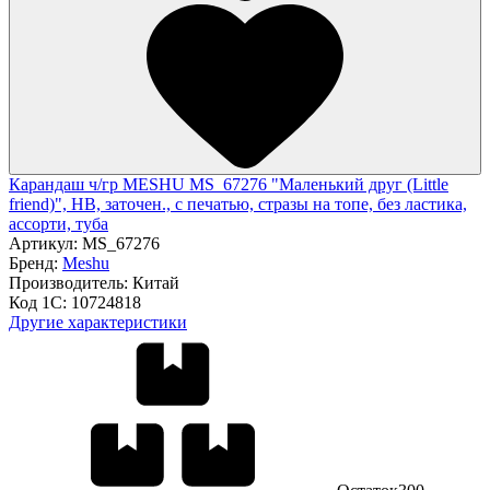
Карандаш ч/гр MESHU MS_67276 "Маленький друг (Little
friend)", HB, заточен., с печатью, стразы на топе, без ластика,
ассорти, туба
Артикул:
MS_67276
Бренд:
Meshu
Производитель:
Китай
Код 1С:
10724818
Другие характеристики