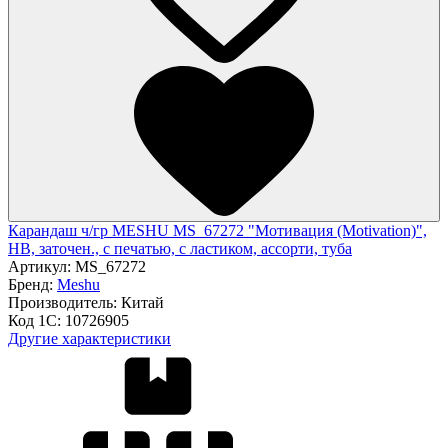
Карандаш ч/гр MESHU MS_67272 "Мотивация (Motivation)",
HB, заточен., с печатью, с ластиком, ассорти, туба
Артикул:
MS_67272
Бренд:
Meshu
Производитель:
Китай
Код 1С:
10726905
Другие характеристики