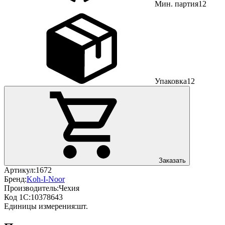
Мин. партия
12
Упаковка
12
Заказать
Артикул:
1672
Бренд:
Koh-I-Noor
Производитель:
Чехия
Код 1С:
10378643
Единицы измерения:
шт.