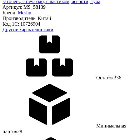
заточен., с печатью, с ластиком, ассорти, туба
Артикул:
MS_58139
Бренд:
Meshu
Производитель:
Китай
Код 1С:
10726904
Другие характеристики
Остаток
336
Минимальная
партия
28