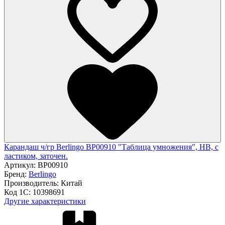
Карандаш ч/гр Berlingo BP00910 "Таблица умножения", HB, c
ластиком, заточен.
Артикул:
BP00910
Бренд:
Berlingo
Производитель:
Китай
Код 1С:
10398691
Другие характеристики