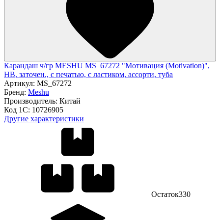
Карандаш ч/гр MESHU MS_67272 "Мотивация (Motivation)",
HB, заточен., с печатью, с ластиком, ассорти, туба
Артикул:
MS_67272
Бренд:
Meshu
Производитель:
Китай
Код 1С:
10726905
Другие характеристики
Остаток
330