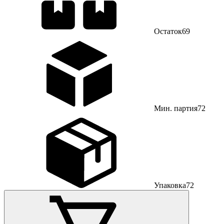
Остаток
69
Мин. партия
72
Упаковка
72