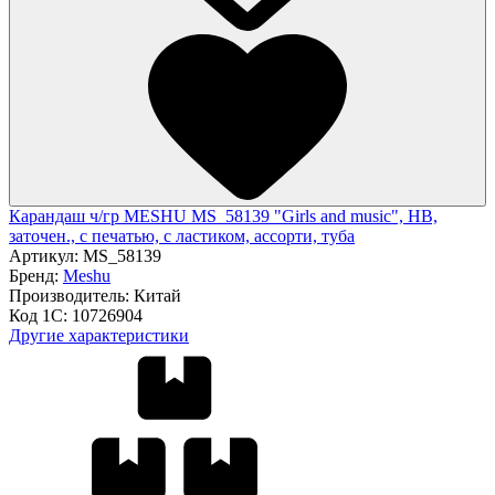
Карандаш ч/гр MESHU MS_58139 "Girls and music", HB,
заточен., с печатью, с ластиком, ассорти, туба
Артикул:
MS_58139
Бренд:
Meshu
Производитель:
Китай
Код 1С:
10726904
Другие характеристики