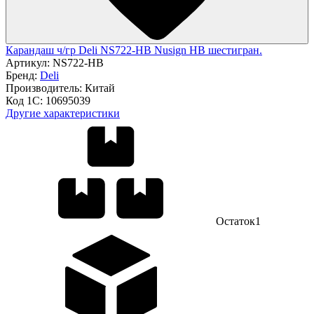
Карандаш ч/гр Deli NS722-HB Nusign HB шестигран.
Артикул:
NS722-HB
Бренд:
Deli
Производитель:
Китай
Код 1С:
10695039
Другие характеристики
Остаток
1