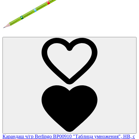
Карандаш ч/гр Berlingo BP00910 "Таблица умножения", HB, c