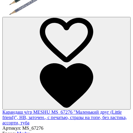
Карандаш ч/гр MESHU MS_67276 "Маленький друг (Little
friend)", HB, заточен., с печатью, стразы на топе, без ластика,
ассорти, туба
Артикул:
MS_67276