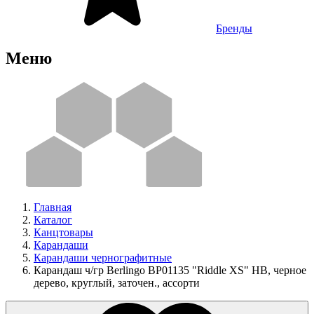
Бренды
Меню
Главная
Каталог
Канцтовары
Карандаши
Карандаши чернографитные
Карандаш ч/гр Berlingo BP01135 "Riddle XS" HB, черное
дерево, круглый, заточен., ассорти