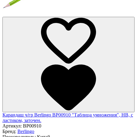
Карандаш ч/гр Berlingo BP00910 "Таблица умножения", HB, c
ластиком, заточен.
Артикул:
BP00910
Бренд:
Berlingo
Производитель:
Китай