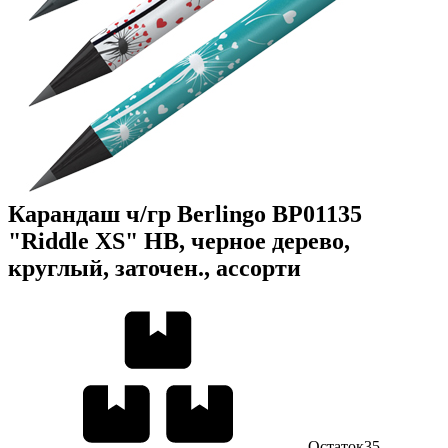
Карандаш ч/гр Berlingo BP01135
"Riddle XS" HB, черное дерево,
круглый, заточен., ассорти
Остаток
35