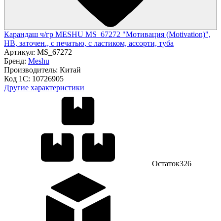
Карандаш ч/гр MESHU MS_67272 "Мотивация (Motivation)",
HB, заточен., с печатью, с ластиком, ассорти, туба
Артикул:
MS_67272
Бренд:
Meshu
Производитель:
Китай
Код 1С:
10726905
Другие характеристики
Остаток
326