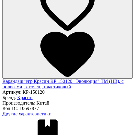
Карандаш ч/гр Красин КР-150120 "Эволюция" ТМ (HB), с
полосами, заточен., пластиковый
Артикул:
КР-150120
Бренд:
Красин
Производитель:
Китай
Код 1С:
10697877
Другие характеристики