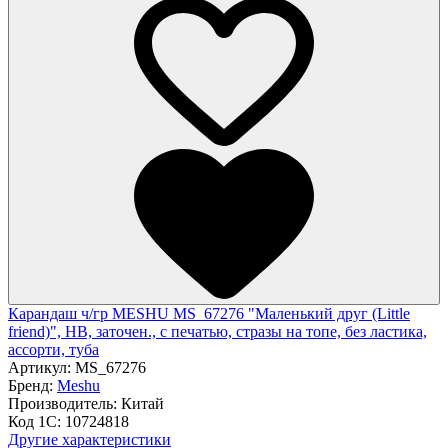
Карандаш ч/гр MESHU MS_67276 "Маленький друг (Little
friend)", HB, заточен., с печатью, стразы на топе, без ластика,
ассорти, туба
Артикул:
MS_67276
Бренд:
Meshu
Производитель:
Китай
Код 1С:
10724818
Другие характеристики