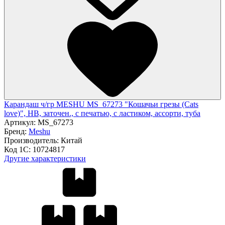
Карандаш ч/гр MESHU MS_67273 "Кошачьи грезы (Cats
love)", HB, заточен., с печатью, с ластиком, ассорти, туба
Артикул:
MS_67273
Бренд:
Meshu
Производитель:
Китай
Код 1С:
10724817
Другие характеристики