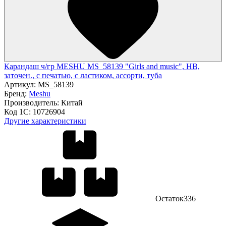
Карандаш ч/гр MESHU MS_58139 "Girls and music", HB,
заточен., с печатью, с ластиком, ассорти, туба
Артикул:
MS_58139
Бренд:
Meshu
Производитель:
Китай
Код 1С:
10726904
Другие характеристики
Остаток
336