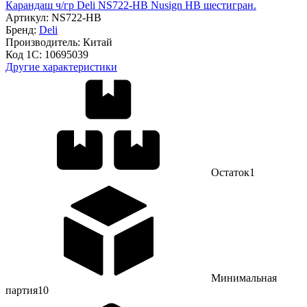
Карандаш ч/гр Deli NS722-HB Nusign HB шестигран.
Артикул:
NS722-HB
Бренд:
Deli
Производитель:
Китай
Код 1С:
10695039
Другие характеристики
Остаток
1
Минимальная
партия
10